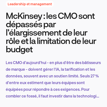
Leadership et management
McKinsey : les CMO sont
Recherche et conception produit
dépassés par
l’élargissement de leur
rôle et la limitation de leur
Tendances sectorielles
budget
Les CMO d'aujourd'hui - en plus d'être des bâtisseurs
EN
de marque - doivent gérer l'IA, la tarification et les
données, souvent avec un soutien limité. Seuls 27 %
d'entre eux estiment que leurs équipes sont
équipées pour répondre à ces exigences. Pour
FR
combler ce fossé, il faut investir dans la technologie
et les talents afin de trouver un véritable impact