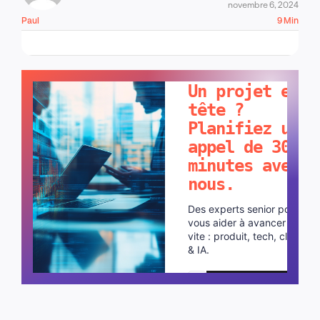
novembre 6, 2024
Paul
9 Min
PARLONS-EN !
Un projet en
tête ?
Planifiez un
appel de 30
minutes avec
nous.
Des experts senior pour
vous aider à avancer plus
vite : produit, tech, cloud
& IA.
Planifier un appel