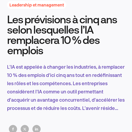
Leadership et management
Les prévisions à cinq ans
Recherche et conception produit
selon lesquelles l’IA
remplacera 10 % des
emplois
Tendances sectorielles
L'IA est appelée à changer les industries, à remplacer
10 % des emplois d'ici cinq ans tout en redéfinissant
EN
les rôles et les compétences. Les entreprises
considèrent l'IA comme un outil permettant
d'acquérir un avantage concurrentiel, d'accélérer les
processus et de réduire les coûts. L'avenir réside
FR
dans la collaboration entre l'homme et l'IA,
l'autonomie totale étant encore lointaine. Les