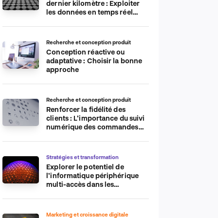
dernier kilomètre : Exploiter
les données en temps réel
pour plus d’efficacité
Recherche et conception produit
Conception réactive ou
adaptative : Choisir la bonne
approche
Recherche et conception produit
Renforcer la fidélité des
clients : L’importance du suivi
numérique des commandes
sur les plateformes de
commerce électronique
Stratégies et transformation
Explorer le potentiel de
l’informatique périphérique
multi-accès dans les
applications IdO
Marketing et croissance digitale