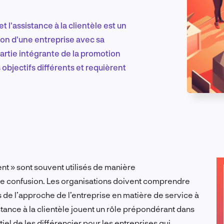
et l'assistance à la clientèle est un
Marketing et croissance digitale
ion d'une entreprise avec sa
partie intégrante de la promotion
 objectifs différents et requièrent
Recherche et conception produit
Tendances sectorielles
ient » sont souvent utilisés de manière
ine confusion. Les organisations doivent comprendre
EN
s de l’approche de l’entreprise en matière de service à
ssistance à la clientèle jouent un rôle prépondérant dans
ntiel de les différencier pour les entreprises qui