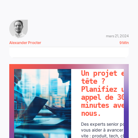
mars 21, 2024
Alexander Procter
9 Min
PARLONS-EN !
Un projet en
tête ?
Planifiez un
appel de 30
minutes avec
nous.
Des experts senior pour
vous aider à avancer plus
vite : produit, tech, cloud