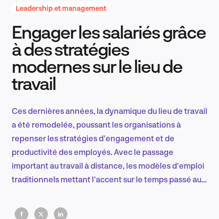
Leadership et management
Engager les salariés grâce
Recherche et conception produit
à des stratégies
modernes sur le lieu de
travail
Tendances sectorielles
Ces dernières années, la dynamique du lieu de travail
a été remodelée, poussant les organisations à
EN
repenser les stratégies d'engagement et de
productivité des employés. Avec le passage
important au travail à distance, les modèles d'emploi
traditionnels mettant l'accent sur le temps passé au
FR
bureau sont remplacés par des approches axées sur
les résultats.