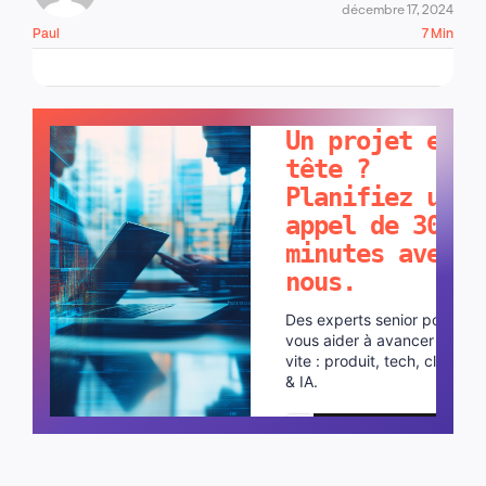
décembre 17, 2024
Paul
7 Min
PARLONS-EN !
Un projet en
tête ?
Planifiez un
appel de 30
minutes avec
nous.
Des experts senior pour
vous aider à avancer plus
vite : produit, tech, cloud
& IA.
Planifier un appel