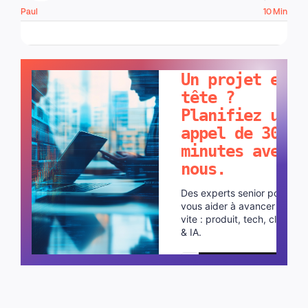
Paul
10 Min
PARLONS-EN !
Un projet en
tête ?
Planifiez un
appel de 30
minutes avec
nous.
Des experts senior pour
vous aider à avancer plus
vite : produit, tech, cloud
& IA.
Planifier un appel