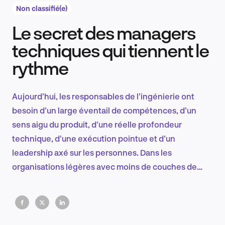
Non classifié(e)
Le secret des managers
Recherche et conception produit
techniques qui tiennent le
rythme
Tendances sectorielles
Aujourd'hui, les responsables de l'ingénierie ont
besoin d'un large éventail de compétences, d'un
sens aigu du produit, d'une réelle profondeur
EN
technique, d'une exécution pointue et d'un
leadership axé sur les personnes. Dans les
organisations légères avec moins de couches de
soutien, la polyvalence n'est pas facultative. Les
FR
dirigeants les plus efficaces s'adaptent en
transformant les lacunes de compétences en points
forts.