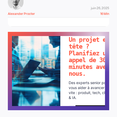
juin 26, 2025
Alexander Procter
16 Min
PARLONS-EN !
Un projet en
tête ?
Planifiez un
appel de 30
minutes avec
nous.
Des experts senior pour
vous aider à avancer plus
vite : produit, tech, cloud
& IA.
Planifier un appel