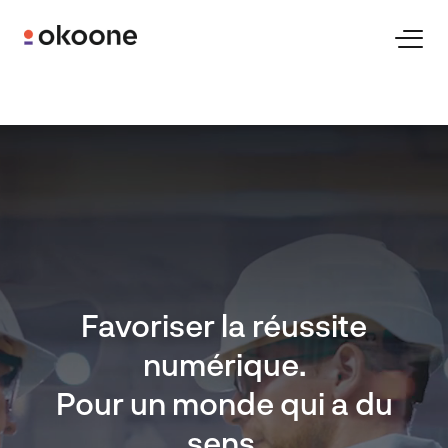
Skip
to
Toggl
Naviga
content
Expertises
Technologies
Industries
Favoriser la réussite
Clients
numérique.
Pour un monde qui a du
Carrières
sens.