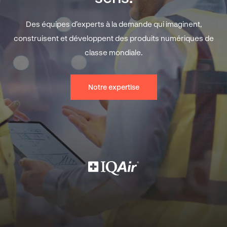
Spark
Des équipes d’experts à la demande qui imaginent,
construisent et développent des produits numériques de
A propos
classe mondiale.
Notre expertise
Contact
FR