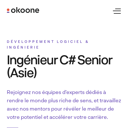
Skip
to
Toggl
Naviga
content
Expertises
DÉVELOPPEMENT LOGICIEL &
INGÉNIERIE
Technologies
Ingénieur C# Senior
(Asie)
Industries
Rejoignez nos équipes d’experts dédiés à
Clients
rendre le monde plus riche de sens, et travaillez
avec nos mentors pour révéler le meilleur de
Carrières
votre potentiel et accélérer votre carrière.